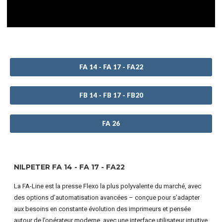
FA 14 - FA 17 - FA22
FB 14 - FB 17 - FB20
FA 26
NILPETER FA 14 - FA 17 - FA22
La FA-Line est la presse Flexo la plus polyvalente du marché, avec
des options d’automatisation avancées – conçue pour s’adapter
aux besoins en constante évolution des imprimeurs et pensée
autour de l’opérateur moderne, avec une interface utilisateur intuitive